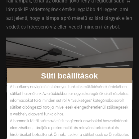
fali lámpák, tehát az oldalról jövő fény a legideálisabb. A
lámpák IP védettségének értéke legalább 44 legyen, ami
azt jelenti, hogy a lámpa apró méretű szilárd tárgyak ellen
védett és fröccsenő víz ellen védett minden irányból.
Süti beállítások
A hatékony navigáció és bizonyos funkciók működésének érdekében
sütiket használunk.Az alábbiakban az egyes kategóriák alatt részletes
információkat talál minden sütiről.A "Szükséges" kategóriába sorolt
sütiket a böngésző tárolja, mivel ezek elengedhetetlenül szükségesek
a webhely alapvető funkcióihoz.
A harmadik féltől származó sütik segítenek a weboldal használatának
elemzésében, tárolják a preferenciáit és releváns tartalmakat és
hirdetéseket biztosítanak Önnek. Ezeket a sütiket csak az Ön előzetes