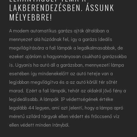
LAKBERENDEZÉSBEN. ÁSSUNK
MÉLYEBBRE!
A modern automatikus garázs ajtók általában a
mennyezet alá húzódnak fel, így a garázs ideális
megvilágítására a fali lámpák a legalkalmasabbak, de
ezeket ajánlom a hagyományosan csukható garázsokba
is. Ugyanis ha autó áll a garázsban, mennyezeti lámpa
esetében így mindenekelőtt az autó teteje van a
legjobban megvilágítva és a az autó körüli tér sötét
marad. Ezért a fali lámpák, tehát az oldalról jövő fény a
legideálisabb. A lámpák IP védettségének értéke
legalább 44 legyen, ami azt jelenti, hogy a lámpa apró
méretű szilárd tárgyak ellen védett és fröccsenő víz
ellen védett minden irányból.